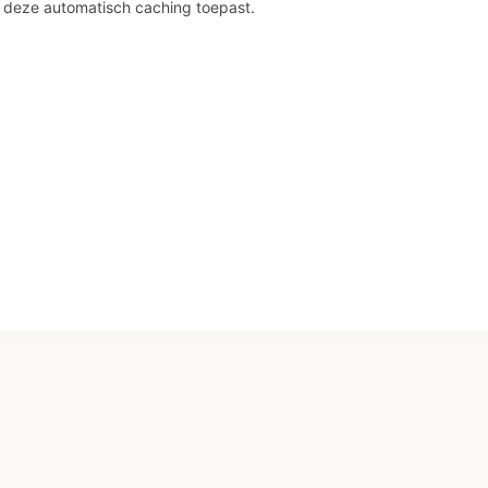
deze automatisch caching toepast.
iemodus
eel