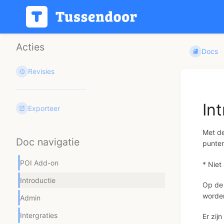
Acties
Docs
Revisies
In
Exporteer
Met de
Doc navigatie
punten
POI Add-on
* Niet
Introductie
Op de 
worden
Admin
Intergraties
Er zij