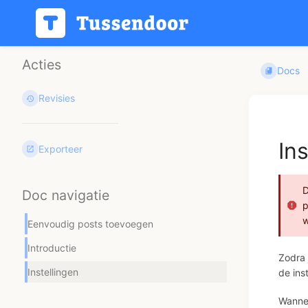
Acties
Docs
Revisies
In
Exporteer
D
Doc navigatie
p
w
Eenvoudig posts toevoegen
Introductie
Zodra 
Instellingen
de ins
Wannee