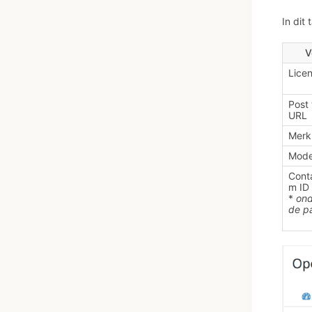
In dit 
V
Licen
Post
URL
Merk
Mode
Cont
m ID
*
ond
de p