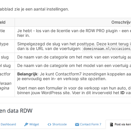
tabblad zie je een aantal instellingen.
eld
Omschrijv
tie
Je hebt - los van de licentie van de RDW PRO plugin - een 
hier in.
 type
Simpelgezegd de slug van het posttype. Deze komt terug in 
dan is de URL van de voertuigen:
domeinnaam.nl/occasions
 slug
De naam van de categorie om het merk van een voertuig aa
l slug
De naam van de categorie om het model van een voertuig a
actfor
Belangrijk
: Je kunt Contactform7 inzendingen koppelen a
je eenvoudig een in- en verkoop site opzetten.
eraan
agina
Voert men een formulier in voor de verkoop van hun auto,
binnen jouw WordPress site. Voer in dit invoerveld het
ID
van