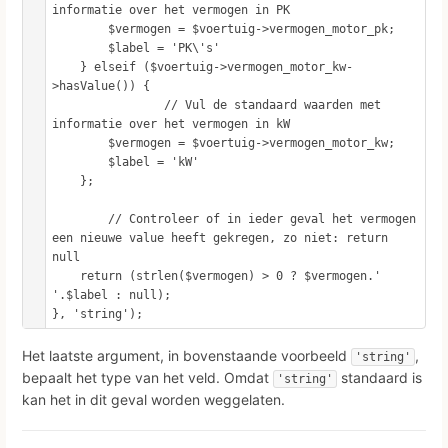
informatie over het vermogen in PK

        $vermogen = $voertuig->vermogen_motor_pk;

        $label = 'PK\'s'

    } elseif ($voertuig->vermogen_motor_kw-
>hasValue()) {

		// Vul de standaard waarden met 
informatie over het vermogen in kW

        $vermogen = $voertuig->vermogen_motor_kw;

        $label = 'kW'

    };

	// Controleer of in ieder geval het vermogen 
een nieuwe value heeft gekregen, zo niet: return 
null

    return (strlen($vermogen) > 0 ? $vermogen.' 
'.$label : null);

}, 'string');
Het laatste argument, in bovenstaande voorbeeld
,
'string'
bepaalt het type van het veld. Omdat
standaard is
'string'
kan het in dit geval worden weggelaten.