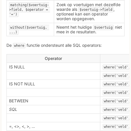
Zoek op voertuigen met dezelfde
matching($voertuig-
waarde als
,
>field, $operator = 
$voertuig->field
optioneel kan een operator
'=')
worden opgegeven.
Neemt het huidige
niet
without($voertuig, 
$voertuig
mee in de resultaten.
...)
De
functie ondersteunt alle SQL operators:
where
Operator
IS NULL
where('veld',
where('veld',
IS NOT NULL
where('veld',
where('veld',
BETWEEN
where('veld',
SQL
where('veld',
where('veld',
=, <>, <, >, …
where('veld',