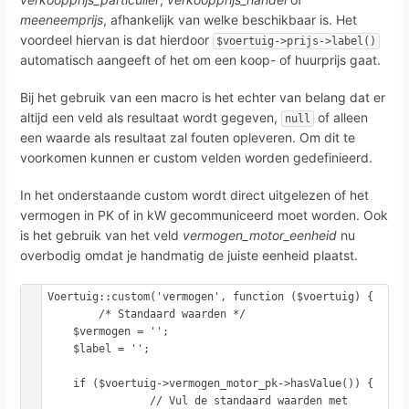
meeneemprijs
, afhankelijk van welke beschikbaar is. Het
voordeel hiervan is dat hierdoor
$voertuig->prijs->label()
automatisch aangeeft of het om een koop- of huurprijs gaat.
Bij het gebruik van een macro is het echter van belang dat er
altijd een veld als resultaat wordt gegeven,
of alleen
null
een waarde als resultaat zal fouten opleveren. Om dit te
voorkomen kunnen er custom velden worden gedefinieerd.
In het onderstaande custom wordt direct uitgelezen of het
vermogen in PK of in kW gecommuniceerd moet worden. Ook
is het gebruik van het veld
vermogen_motor_eenheid
nu
overbodig omdat je handmatig de juiste eenheid plaatst.
Voertuig::custom('vermogen', function ($voertuig) {

  	/* Standaard waarden */

    $vermogen = '';

    $label = '';

    if ($voertuig->vermogen_motor_pk->hasValue()) {

		// Vul de standaard waarden met 