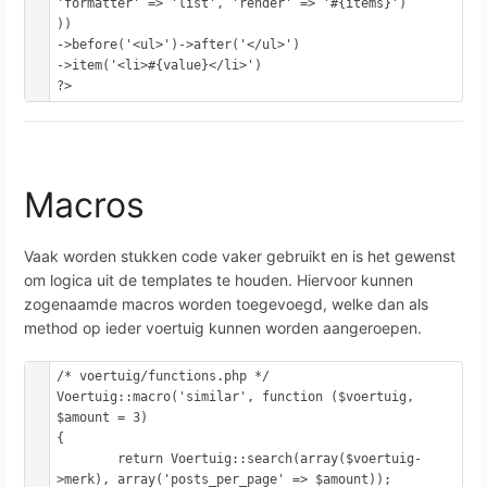
'formatter' => 'list', 'render' => '#{items}')

))

->before('<ul>')->after('</ul>')

->item('<li>#{value}</li>')

?>
Macros
Vaak worden stukken code vaker gebruikt en is het gewenst
om logica uit de templates te houden. Hiervoor kunnen
zogenaamde macros worden toegevoegd, welke dan als
method op ieder voertuig kunnen worden aangeroepen.
/* voertuig/functions.php */

Voertuig::macro('similar', function ($voertuig, 
$amount = 3)

{

	return Voertuig::search(array($voertuig-
>merk), array('posts_per_page' => $amount));
