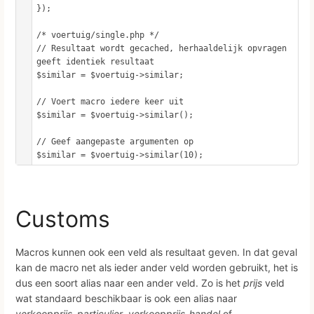
});

/* voertuig/single.php */

// Resultaat wordt gecached, herhaaldelijk opvragen 
geeft identiek resultaat

$similar = $voertuig->similar;

// Voert macro iedere keer uit

$similar = $voertuig->similar();

// Geef aangepaste argumenten op

$similar = $voertuig->similar(10);
Customs
Macros kunnen ook een veld als resultaat geven. In dat geval
kan de macro net als ieder ander veld worden gebruikt, het is
dus een soort alias naar een ander veld. Zo is het
prijs
veld
wat standaard beschikbaar is ook een alias naar
verkoopprijs_particulier
,
verkoopprijs_handel
of