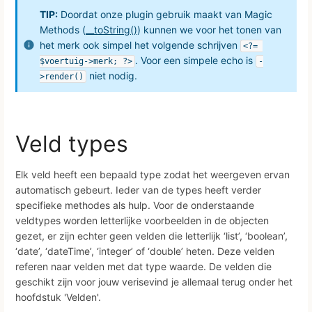
TIP:
Doordat onze plugin gebruik maakt van Magic
Methods (
__toString()
) kunnen we voor het tonen van
het merk ook simpel het volgende schrijven
<?= 
. Voor een simpele echo is
$voertuig->merk; ?>
-
niet nodig.
>render()
Veld types
Elk veld heeft een bepaald type zodat het weergeven ervan
automatisch gebeurt. Ieder van de types heeft verder
specifieke methodes als hulp. Voor de onderstaande
veldtypes worden letterlijke voorbeelden in de objecten
gezet, er zijn echter geen velden die letterlijk ‘list’, ‘boolean’,
‘date’, ‘dateTime’, ‘integer’ of ‘double’ heten. Deze velden
referen naar velden met dat type waarde. De velden die
geschikt zijn voor jouw verisevind je allemaal terug onder het
hoofdstuk 'Velden'.