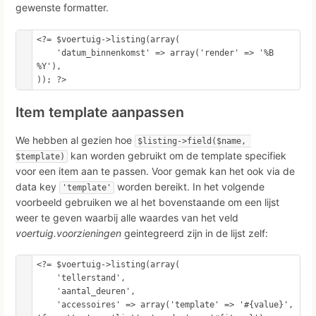
gewenste formatter.
<?= $voertuig->listing(array(

    'datum_binnenkomst' => array('render' => '%B 
%Y'),

)); ?>
Item template aanpassen
We hebben al gezien hoe
$listing->field($name, 
kan worden gebruikt om de template specifiek
$template)
voor een item aan te passen. Voor gemak kan het ook via de
data key
worden bereikt. In het volgende
'template'
voorbeeld gebruiken we al het bovenstaande om een lijst
weer te geven waarbij alle waardes van het veld
voertuig.voorzieningen
geintegreerd zijn in de lijst zelf:
<?= $voertuig->listing(array(

    'tellerstand',

    'aantal_deuren',

    'accessoires' => array('template' => '#{value}', 