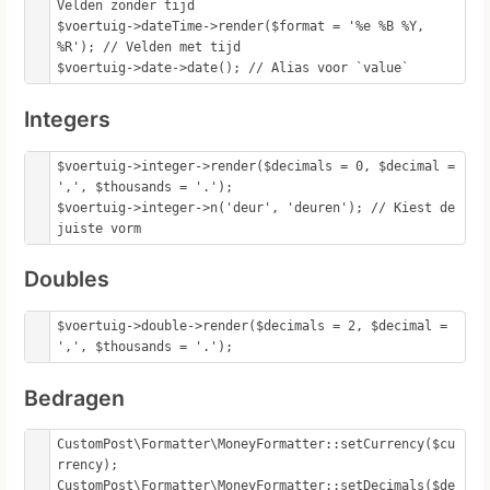
Velden zonder tijd

$voertuig->dateTime->render($format = '%e %B %Y, 
%R'); // Velden met tijd

$voertuig->date->date(); // Alias voor `value`
Integers
$voertuig->integer->render($decimals = 0, $decimal = 
',', $thousands = '.');

$voertuig->integer->n('deur', 'deuren'); // Kiest de 
juiste vorm
Doubles
$voertuig->double->render($decimals = 2, $decimal = 
',', $thousands = '.');
Bedragen
CustomPost\Formatter\MoneyFormatter::setCurrency($cu
rrency);

CustomPost\Formatter\MoneyFormatter::setDecimals($de