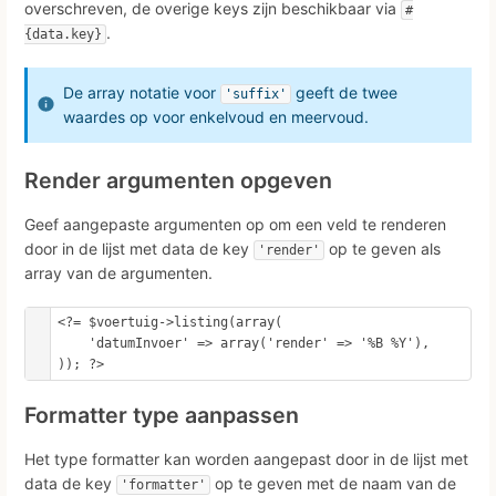
overschreven, de overige keys zijn beschikbaar via
#
.
{data.key}
De array notatie voor
geeft de twee
'suffix'
waardes op voor enkelvoud en meervoud.
Render argumenten opgeven
Geef aangepaste argumenten op om een veld te renderen
door in de lijst met data de key
op te geven als
'render'
array van de argumenten.
<?= $voertuig->listing(array(

    'datumInvoer' => array('render' => '%B %Y'),

)); ?>
Formatter type aanpassen
Het type formatter kan worden aangepast door in de lijst met
data de key
op te geven met de naam van de
'formatter'