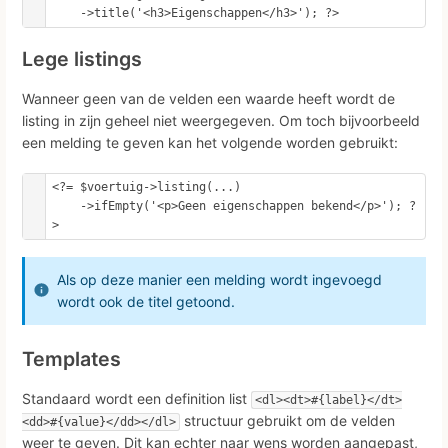
    ->title('<h3>Eigenschappen</h3>'); ?>
Lege listings
Wanneer geen van de velden een waarde heeft wordt de
listing in zijn geheel niet weergegeven. Om toch bijvoorbeeld
een melding te geven kan het volgende worden gebruikt:
<?= $voertuig->listing(...)

    ->ifEmpty('<p>Geen eigenschappen bekend</p>'); ?
>
Als op deze manier een melding wordt ingevoegd
wordt ook de titel getoond.
Templates
Standaard wordt een definition list
<dl><dt>#{label}</dt>
structuur gebruikt om de velden
<dd>#{value}</dd></dl>
weer te geven. Dit kan echter naar wens worden aangepast,