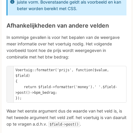
juiste vorm. Bovenstaande geldt als voorbeeld en kan
beter worden bereikt met CSS.
Afhankelijkheden van andere velden
In sommige gevallen is voor het bepalen van de weergave
meer informatie over het voertuig nodig. Het volgende
voorbeeld toont hoe de prijs wordt weergegeven in
combinatie met het btw bedrag:
Voertuig::formatter('prijs', function($value, 
$field)

{

    return $field->formatter('money').' '.$field-
>post()->bpm_bedrag;

});
Waar het eerste argument dus de waarde van het veld is, is
het tweede argument het veld zelf. het voertuig is van daaruit
op te vragen a.d.h.v.
.
$field->post()