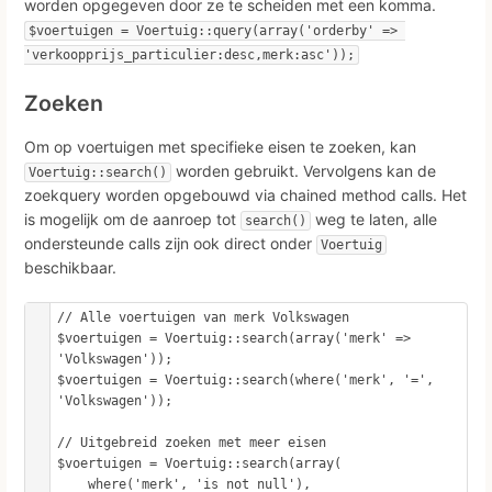
worden opgegeven door ze te scheiden met een komma.
$voertuigen = Voertuig::query(array('orderby' => 
'verkoopprijs_particulier:desc,merk:asc'));
Zoeken
Om op voertuigen met specifieke eisen te zoeken, kan
worden gebruikt. Vervolgens kan de
Voertuig::search()
zoekquery worden opgebouwd via chained method calls. Het
is mogelijk om de aanroep tot
weg te laten, alle
search()
ondersteunde calls zijn ook direct onder
Voertuig
beschikbaar.
// Alle voertuigen van merk Volkswagen

$voertuigen = Voertuig::search(array('merk' => 
'Volkswagen'));

$voertuigen = Voertuig::search(where('merk', '=', 
'Volkswagen'));

// Uitgebreid zoeken met meer eisen

$voertuigen = Voertuig::search(array(

    where('merk', 'is not null'),
