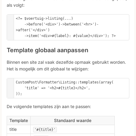
als volgt:
<?= $voertuig->listing(...)

    ->before('<div>')->between('<hr>')-
>after('</div>')

    ->item('<div>#{label}: #{value}</div>'); ?>
Template globaal aanpassen
Binnen een site zal vaak dezelfde opmaak gebruikt worden.
Het is mogelijk om dit globaal te wijzigen:
CustomPost\Formatter\Listing::templates(array(

    'title' => '<h2>#{title}</h2>',

));
De volgende templates zijn aan te passen:
Template
Standaard waarde
title
'#{title}'