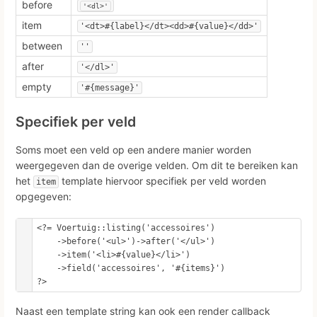
before
'<dl>'
item
'<dt>#{label}</dt><dd>#{value}</dd>'
between
''
after
'</dl>'
empty
'#{message}'
Specifiek per veld
Soms moet een veld op een andere manier worden
weergegeven dan de overige velden. Om dit te bereiken kan
het
template hiervoor specifiek per veld worden
item
opgegeven:
<?= Voertuig::listing('accessoires')

    ->before('<ul>')->after('</ul>')

    ->item('<li>#{value}</li>')

    ->field('accessoires', '#{items}')

?>
Naast een template string kan ook een render callback