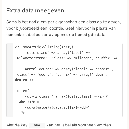
Extra data meegeven
Soms is het nodig om per eigenschap een class op te geven,
voor bijvoorbeeld een icoontje. Geef hiervoor in plaats van
een enkel label een array op met de benodigde data.
<?= $voertuig->listing(array(

    'tellerstand' => array('label' => 
'Kilometerstand', 'class' => 'mileage', 'suffix' => 
''),

    'aantal_deuren' => array('label' => 'Kamers', 
'class' => 'doors', 'suffix' => array(' deur', ' 
deuren')),

))

->item(

    '<dt><i class="fa fa-#{data.class}"></i> #
{label}</dt>

     <dd>#{value}#{data.suffix}</dd>'

Met de key
kan het label als voorheen worden
'label'