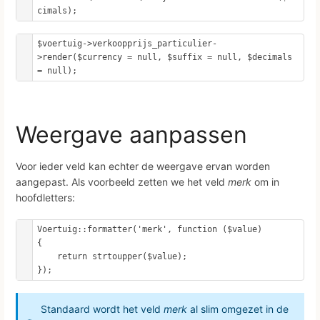
cimals);
$voertuig->verkoopprijs_particulier-
>render($currency = null, $suffix = null, $decimals 
= null);
Weergave aanpassen
Voor ieder veld kan echter de weergave ervan worden
aangepast. Als voorbeeld zetten we het veld
merk
om in
hoofdletters:
Voertuig::formatter('merk', function ($value)

{

    return strtoupper($value);

});
Standaard wordt het veld
merk
al slim omgezet in de