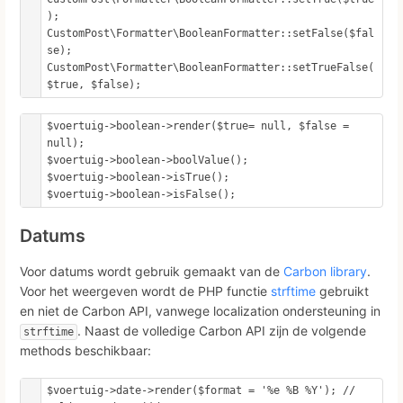
);

CustomPost\Formatter\BooleanFormatter::setFalse($fal
se);

CustomPost\Formatter\BooleanFormatter::setTrueFalse(
$true, $false);
$voertuig->boolean->render($true= null, $false = 
null);

$voertuig->boolean->boolValue();

$voertuig->boolean->isTrue();

$voertuig->boolean->isFalse();
Datums
Voor datums wordt gebruik gemaakt van de
Carbon library
.
Voor het weergeven wordt de PHP functie
strftime
gebruikt
en niet de Carbon API, vanwege localization ondersteuning in
. Naast de volledige Carbon API zijn de volgende
strftime
methods beschikbaar:
$voertuig->date->render($format = '%e %B %Y'); // 