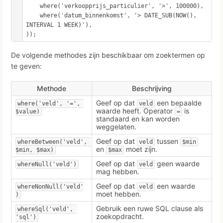
    where('verkoopprijs_particulier', '>', 100000),

    where('datum_binnenkomst', '> DATE_SUB(NOW(), 
INTERVAL 1 WEEK)'),

));
De volgende methodes zijn beschikbaar om zoektermen op
te geven:
Methode
Beschrijving
Geef op dat
een bepaalde
where('veld', '=', 
veld
waarde heeft. Operator
is
$value)
=
standaard en kan worden
weggelaten.
Geef op dat
tussen
whereBetween('veld', 
veld
$min
en
moet zijn.
$min, $max)
$max
Geef op dat
geen waarde
whereNull('veld')
veld
mag hebben.
Geef op dat
een waarde
whereNonNull('veld'
veld
moet hebben.
)
Gebruik een ruwe SQL clause als
whereSql('veld', 
zoekopdracht.
'sql')