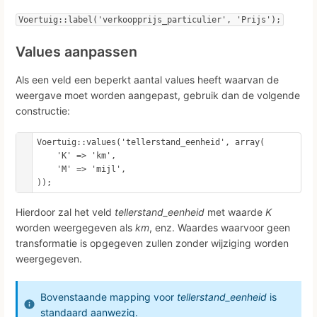
Voertuig::label('verkoopprijs_particulier', 'Prijs');
Values aanpassen
Als een veld een beperkt aantal values heeft waarvan de
weergave moet worden aangepast, gebruik dan de volgende
constructie:
Voertuig::values('tellerstand_eenheid', array(

    'K' => 'km',

    'M' => 'mijl',

Hierdoor zal het veld
tellerstand_eenheid
met waarde
K
worden weergegeven als
km
, enz. Waardes waarvoor geen
transformatie is opgegeven zullen zonder wijziging worden
weergegeven.
Bovenstaande mapping voor
tellerstand_eenheid
is
standaard aanwezig.