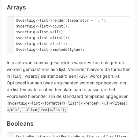
Arrays
$voertuig->list->render($separator = ', ');

$voertuig->list->count();

$voertuig->list->all();

$voertuig->list->first();

$voertuig->list->last();

$voertuig->list->implode($glue);
In plaats van komma gescheiden waardes kan ook gebruik
worden gemaakt van een lijst. Verander hiervoor de formatter
in
, waarbij als standaard een
wordt gebruikt.
list
<ul>
Optioneel kunnen twee argumenten worden opgegeven om
de list template en item template aan te passen, in het
voorbeeld hieronder zijn de standaard templates opgegeven:
$voertuig->list->formatter('list')->render('<ul>#{items}
</ul>', '<li>#{item}</li>');
Booleans
CustomPost\Formatter\BooleanFormatter::setTrue($true