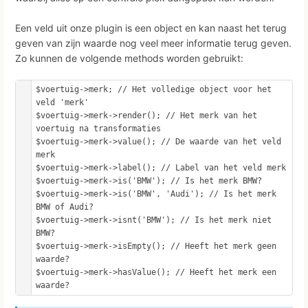
Een veld uit onze plugin is een object en kan naast het terug
geven van zijn waarde nog veel meer informatie terug geven.
Zo kunnen de volgende methods worden gebruikt:
$voertuig->merk; // Het volledige object voor het 
veld 'merk'

$voertuig->merk->render(); // Het merk van het 
voertuig na transformaties

$voertuig->merk->value(); // De waarde van het veld 
merk

$voertuig->merk->label(); // Label van het veld merk

$voertuig->merk->is('BMW'); // Is het merk BMW?

$voertuig->merk->is('BMW', 'Audi'); // Is het merk 
BMW of Audi?

$voertuig->merk->isnt('BMW'); // Is het merk niet 
BMW?

$voertuig->merk->isEmpty(); // Heeft het merk geen 
waarde?

$voertuig->merk->hasValue(); // Heeft het merk een 
waarde?