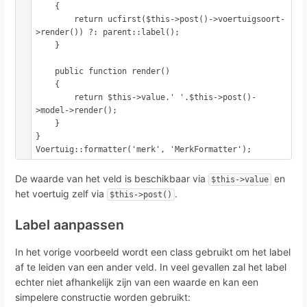
    {

        return ucfirst($this->post()->voertuigsoort-
>render()) ?: parent::label();

    }

    public function render()

    {

        return $this->value.' '.$this->post()-
>model->render();

    }

}

Voertuig::formatter('merk', 'MerkFormatter');
De waarde van het veld is beschikbaar via
en
$this->value
het voertuig zelf via
.
$this->post()
Label aanpassen
In het vorige voorbeeld wordt een class gebruikt om het label
af te leiden van een ander veld. In veel gevallen zal het label
echter niet afhankelijk zijn van een waarde en kan een
simpelere constructie worden gebruikt: